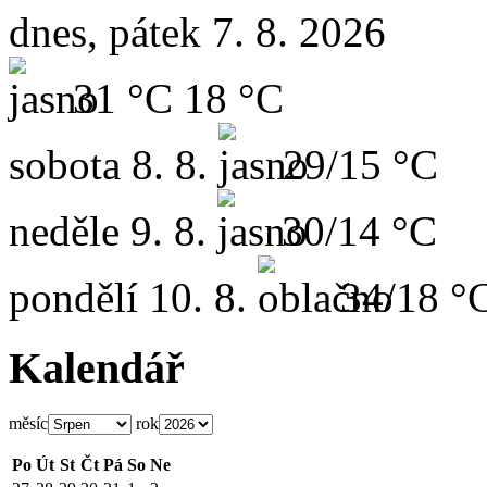
dnes, pátek 7. 8. 2026
31 °C
18 °C
sobota
8. 8.
29/15 °C
neděle
9. 8.
30/14 °C
pondělí
10. 8.
34/18 °
Kalendář
měsíc
rok
Po
Út
St
Čt
Pá
So
Ne