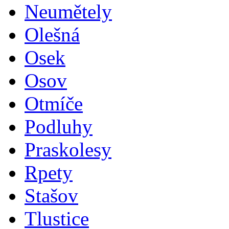
Neumětely
Olešná
Osek
Osov
Otmíče
Podluhy
Praskolesy
Rpety
Stašov
Tlustice