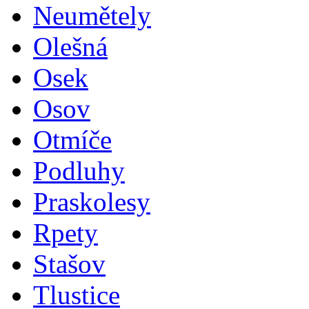
Neumětely
Olešná
Osek
Osov
Otmíče
Podluhy
Praskolesy
Rpety
Stašov
Tlustice