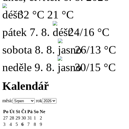
32 °C
21 °C
pátek
7. 8.
24/16 °C
sobota
8. 8.
26/13 °C
neděle
9. 8.
30/15 °C
Kalendář
měsíc
rok
Po
Út
St
Čt
Pá
So
Ne
27
28
29
30
31
1
2
3
4
5
6
7
8
9