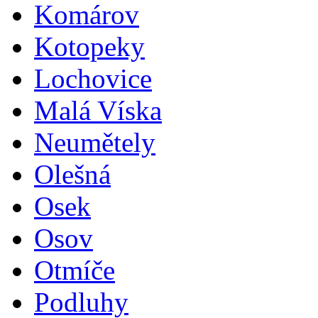
Komárov
Kotopeky
Lochovice
Malá Víska
Neumětely
Olešná
Osek
Osov
Otmíče
Podluhy