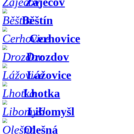
Zaječov
Běštín
Cerhovice
Drozdov
Lážovice
Lhotka
Libomyšl
Olešná