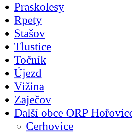
Praskolesy
Rpety
Stašov
Tlustice
Točník
Újezd
Vižina
Zaječov
Další obce ORP Hořovic
Cerhovice