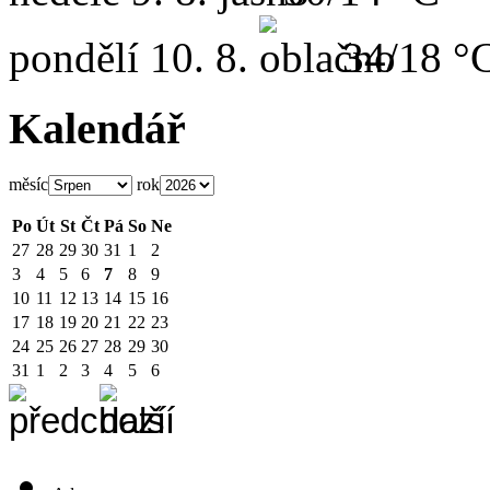
pondělí
10. 8.
34/18 °
Kalendář
měsíc
rok
Po
Út
St
Čt
Pá
So
Ne
27
28
29
30
31
1
2
3
4
5
6
7
8
9
10
11
12
13
14
15
16
17
18
19
20
21
22
23
24
25
26
27
28
29
30
31
1
2
3
4
5
6