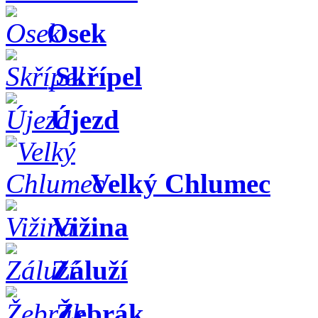
Osek
Skřípel
Újezd
Velký Chlumec
Vižina
Záluží
Žebrák