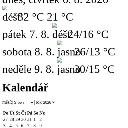
32 °C
21 °C
pátek
7. 8.
24/16 °C
sobota
8. 8.
26/13 °C
neděle
9. 8.
30/15 °C
Kalendář
měsíc
rok
Po
Út
St
Čt
Pá
So
Ne
27
28
29
30
31
1
2
3
4
5
6
7
8
9