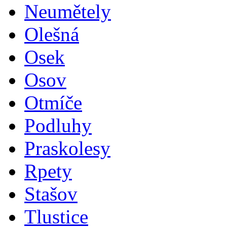
Neumětely
Olešná
Osek
Osov
Otmíče
Podluhy
Praskolesy
Rpety
Stašov
Tlustice