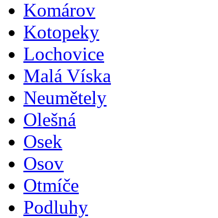
Komárov
Kotopeky
Lochovice
Malá Víska
Neumětely
Olešná
Osek
Osov
Otmíče
Podluhy