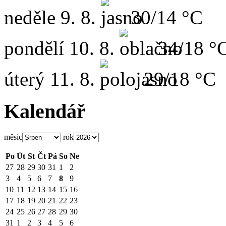
neděle
9. 8.
30/14 °C
pondělí
10. 8.
34/18 °
úterý
11. 8.
29/18 °C
Kalendář
měsíc
rok
Po
Út
St
Čt
Pá
So
Ne
27
28
29
30
31
1
2
3
4
5
6
7
8
9
10
11
12
13
14
15
16
17
18
19
20
21
22
23
24
25
26
27
28
29
30
31
1
2
3
4
5
6