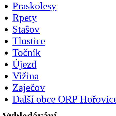
Praskolesy
Rpety
Stašov
Tlustice
Točník
Újezd
Vižina
Zaječov
Další obce ORP Hořovic
Vyhledávání