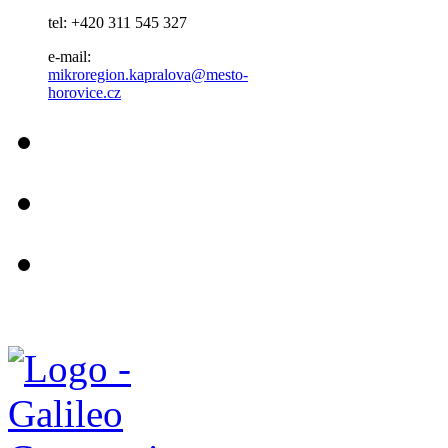
tel: +420 311 545 327
e-mail:
mikroregion.kapralova@mesto-
horovice.cz