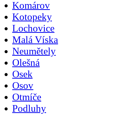
Komárov
Kotopeky
Lochovice
Malá Víska
Neumětely
Olešná
Osek
Osov
Otmíče
Podluhy