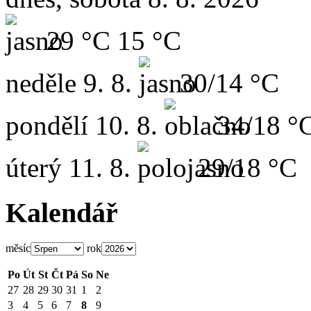
29 °C
15 °C
neděle
9. 8.
30/14 °C
pondělí
10. 8.
34/18 °
úterý
11. 8.
29/18 °C
Kalendář
měsíc
rok
Po
Út
St
Čt
Pá
So
Ne
27
28
29
30
31
1
2
3
4
5
6
7
8
9