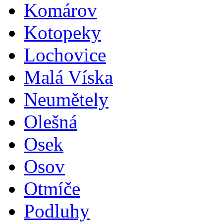
Komárov
Kotopeky
Lochovice
Malá Víska
Neumětely
Olešná
Osek
Osov
Otmíče
Podluhy