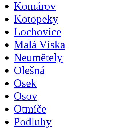
Komárov
Kotopeky
Lochovice
Malá Víska
Neumětely
Olešná
Osek
Osov
Otmíče
Podluhy