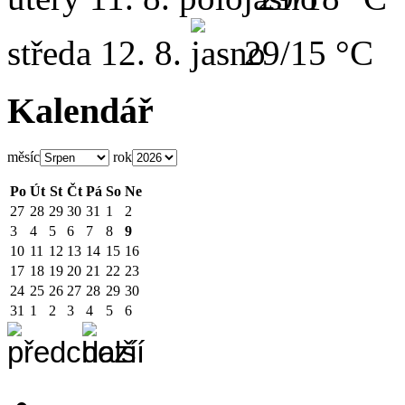
středa
12. 8.
29/15 °C
Kalendář
měsíc
rok
Po
Út
St
Čt
Pá
So
Ne
27
28
29
30
31
1
2
3
4
5
6
7
8
9
10
11
12
13
14
15
16
17
18
19
20
21
22
23
24
25
26
27
28
29
30
31
1
2
3
4
5
6