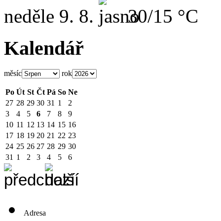
neděle
9. 8.
30/15 °C
Kalendář
měsíc
rok
Po
Út
St
Čt
Pá
So
Ne
27
28
29
30
31
1
2
3
4
5
6
7
8
9
10
11
12
13
14
15
16
17
18
19
20
21
22
23
24
25
26
27
28
29
30
31
1
2
3
4
5
6
Adresa