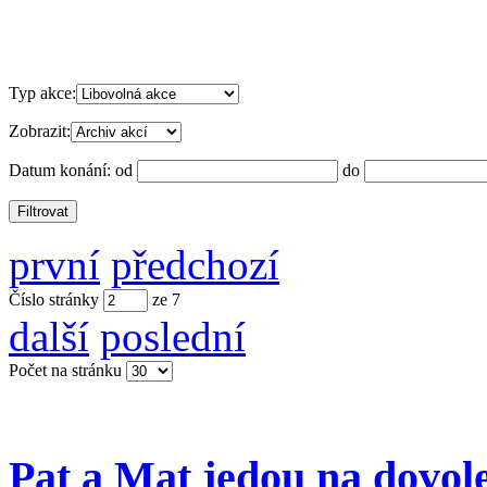
Typ akce:
Zobrazit:
Datum konání:
od
do
první
předchozí
Číslo stránky
ze
7
další
poslední
Počet na stránku
Pat a Mat jedou na dovol