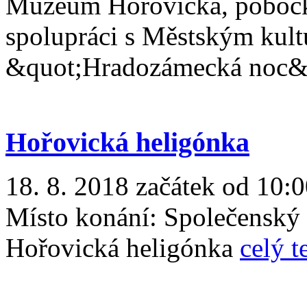
Muzeum Hořovicka, pobočk
spolupráci s Městským kult
&quot;Hradozámecká noc&
Hořovická heligónka
18. 8. 2018 začátek od 10:0
Místo konání:
Společenský
Hořovická heligónka
celý t