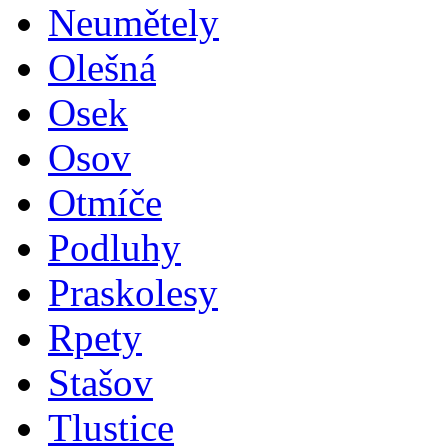
Neumětely
Olešná
Osek
Osov
Otmíče
Podluhy
Praskolesy
Rpety
Stašov
Tlustice